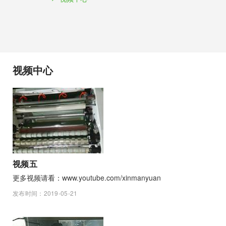
视频中心
视频五
更多视频请看：www.youtube.com/xinmanyuan
发布时间：2019-05-21