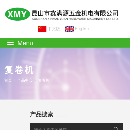
中文版
English
Toggle
navigation
复卷机
首页
产品中心
复卷机
产品搜索