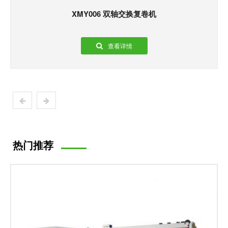
XMY006 双轴交换复卷机
查看详情
热门推荐