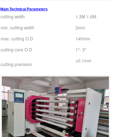
Main Technical Parameters
cutting width
1.3M 1.6M
min. cutting width
2mm
max. cutting O.D
140mm
cutting core O.D
1"- 3"
±0.1mm
cutting precision